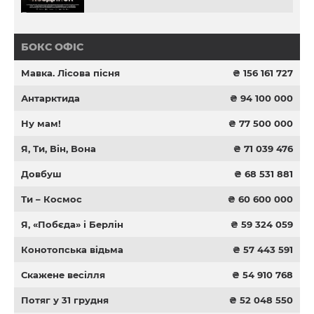
БОКС ОФІС
Мавка. Лісова пісня
₴ 156 161 727
Антарктида
₴ 94 100 000
Ну мам!
₴ 77 500 000
Я, Ти, Він, Вона
₴ 71 039 476
Довбуш
₴ 68 531 881
Ти – Космос
₴ 60 600 000
Я, «Побєда» і Берлін
₴ 59 324 059
Конотопська відьма
₴ 57 443 591
Скажене весілля
₴ 54 910 768
Потяг у 31 грудня
₴ 52 048 550