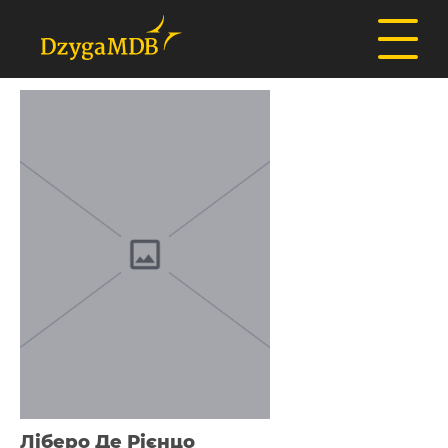
Ліберо Де Рієнцо