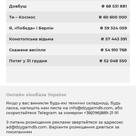
Довбуш
₴ 68 531 881
Ти – Космос
₴ 60 600 000
Я, «Побєда» і Берлін
₴ 59 324 059
Конотопська відьма
₴ 57 443 591
Скажене весілля
₴ 54 910 768
Потяг у 31 грудня
₴ 52 048 550
Онлайн кінобаза України
Якщо у вас виникли будь-які технічні складнощі, будь
ласка, напишіть нам листа на
info@dzygamdb.com
, або
скористайтеся Telegram за номером
+38(096)889-21-91
З питань розміщення реклами звертайтеся за адресою:
ad@dzygamdb.com
. Варіанти розміщення дивіться за
посиланням