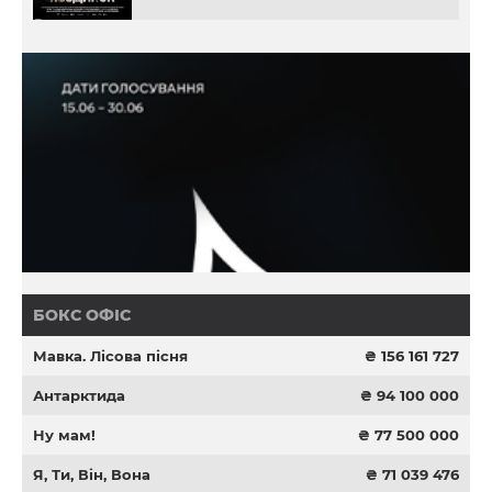
БОКС ОФІС
Мавка. Лісова пісня
₴ 156 161 727
Антарктида
₴ 94 100 000
Ну мам!
₴ 77 500 000
Я, Ти, Він, Вона
₴ 71 039 476