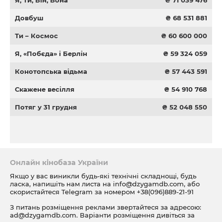
Я, Ти, Він, Вона
₴ 71 039 476
Довбуш
₴ 68 531 881
Ти – Космос
₴ 60 600 000
Я, «Побєда» і Берлін
₴ 59 324 059
Конотопська відьма
₴ 57 443 591
Скажене весілля
₴ 54 910 768
Потяг у 31 грудня
₴ 52 048 550
Онлайн кінобаза України
Якщо у вас виникли будь-які технічні складнощі, будь
ласка, напишіть нам листа на
info@dzygamdb.com
, або
скористайтеся Telegram за номером
+38(096)889-21-91
З питань розміщення реклами звертайтеся за адресою:
ad@dzygamdb.com
. Варіанти розміщення дивіться за