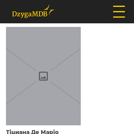
Тіциана Де Маріо