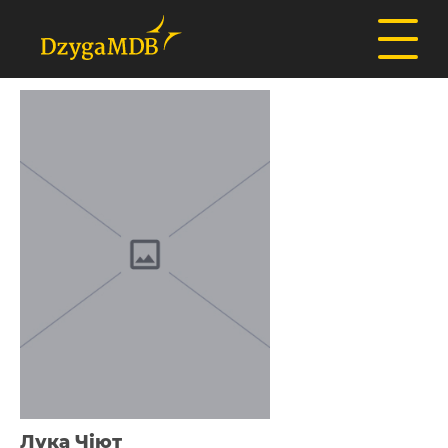
Лука Чіют