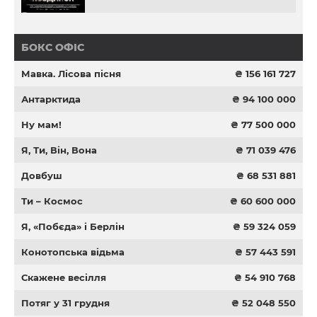
БОКС ОФІС
Мавка. Лісова пісня
₴ 156 161 727
Антарктида
₴ 94 100 000
Ну мам!
₴ 77 500 000
Я, Ти, Він, Вона
₴ 71 039 476
Довбуш
₴ 68 531 881
Ти – Космос
₴ 60 600 000
Я, «Побєда» і Берлін
₴ 59 324 059
Конотопська відьма
₴ 57 443 591
Скажене весілля
₴ 54 910 768
Потяг у 31 грудня
₴ 52 048 550