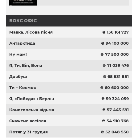
БОКС ОФІС
Мавка. Лісова пісня
₴ 156 161 727
Антарктида
₴ 94 100 000
Ну мам!
₴ 77 500 000
Я, Ти, Він, Вона
₴ 71 039 476
Довбуш
₴ 68 531 881
Ти – Космос
₴ 60 600 000
Я, «Побєда» і Берлін
₴ 59 324 059
Конотопська відьма
₴ 57 443 591
Скажене весілля
₴ 54 910 768
Потяг у 31 грудня
₴ 52 048 550