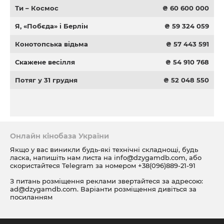
Ти – Космос
₴ 60 600 000
Я, «Побєда» і Берлін
₴ 59 324 059
Конотопська відьма
₴ 57 443 591
Скажене весілля
₴ 54 910 768
Потяг у 31 грудня
₴ 52 048 550
Онлайн кінобаза України
Якщо у вас виникли будь-які технічні складнощі, будь
ласка, напишіть нам листа на
info@dzygamdb.com
, або
скористайтеся Telegram за номером
+38(096)889-21-91
З питань розміщення реклами звертайтеся за адресою:
ad@dzygamdb.com
. Варіанти розміщення дивіться за
посиланням