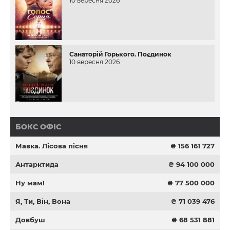
10 вересня 2026
Санаторій Горького. Поєдинок
10 вересня 2026
БОКС ОФІС
Мавка. Лісова пісня
₴ 156 161 727
Антарктида
₴ 94 100 000
Ну мам!
₴ 77 500 000
Я, Ти, Він, Вона
₴ 71 039 476
Довбуш
₴ 68 531 881