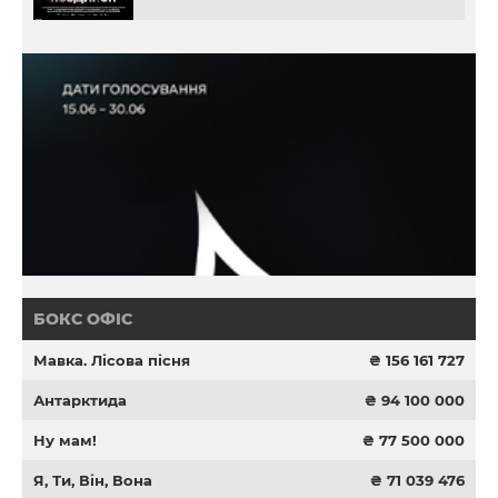
БОКС ОФІС
Мавка. Лісова пісня
₴ 156 161 727
Антарктида
₴ 94 100 000
Ну мам!
₴ 77 500 000
Я, Ти, Він, Вона
₴ 71 039 476