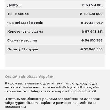
Довбуш
₴ 68 531 881
Ти – Космос
₴ 60 600 000
Я, «Побєда» і Берлін
₴ 59 324 059
Конотопська відьма
₴ 57 443 591
Скажене весілля
₴ 54 910 768
Потяг у 31 грудня
₴ 52 048 550
Онлайн кінобаза України
Якщо у вас виникли будь-які технічні складнощі, будь
ласка, напишіть нам листа на
info@dzygamdb.com
, або
скористайтеся Telegram за номером
+38(096)889-21-91
З питань розміщення реклами звертайтеся за адресою:
ad@dzygamdb.com
. Варіанти розміщення дивіться за
посиланням