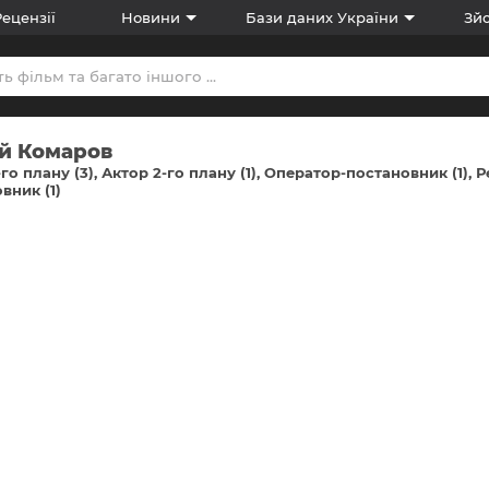
Рецензії
Новини
Бази даних України
Зйо
ій Комаров
-го плану (3)
Актор 2-го плану (1)
Оператор-постановник (1)
Р
вник (1)