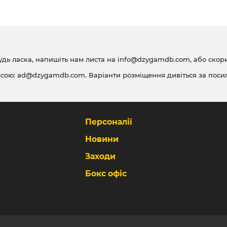
удь ласка, напишіть нам листа на
info@dzygamdb.com
, або ско
есою:
ad@dzygamdb.com
. Варіанти розміщення дивіться за
поси
Персоналії
Новини
Заходи
Бокс офіс