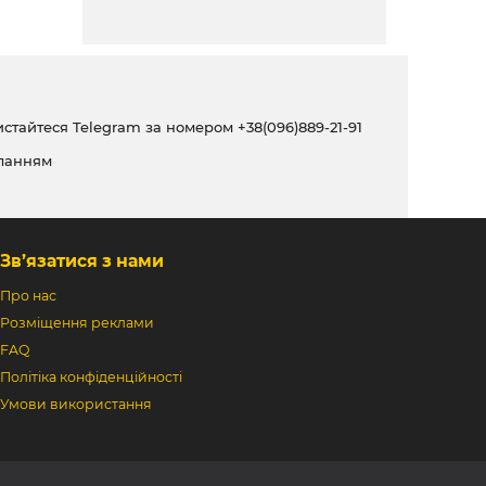
ристайтеся Telegram за номером
+38(096)889-21-91
ланням
Зв’язатися з нами
Про нас
Розміщення реклами
FAQ
Політіка конфіденційності
Умови використання