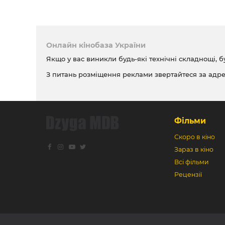
Онлайн кінобаза України
Якщо у вас виникли будь-які технічні складнощі, б
З питань розміщення реклами звертайтеся за адр
Фільми
Скоро в кіно
Зараз в кіно
Всі фільми
Рецензії