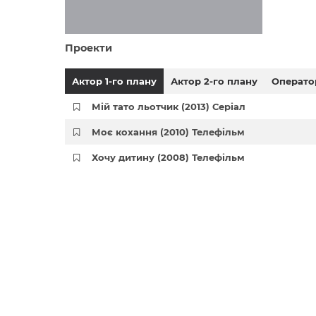
Проекти
Актор 1-го плану
Актор 2-го плану
Операто
Мій тато льотчик (2013) Серіал
Моє кохання (2010) Телефільм
Хочу дитину (2008) Телефільм