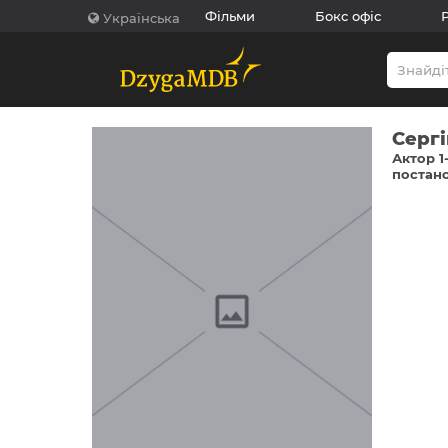
Фільми
Бокс офіс
Українська
Серг
Актор 1
постано