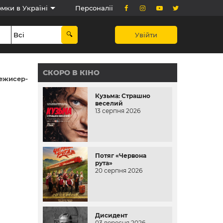
мки в Україні
Персоналії
Увійти
СКОРО В КІНО
ежисер-
Кузьма: Страшно
веселий
13 серпня 2026
Потяг «Червона
рута»
20 серпня 2026
Дисидент
03 вересня 2026