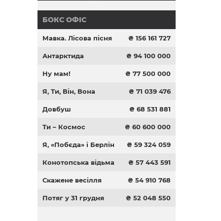
БОКС ОФІС
Мавка. Лісова пісня
₴ 156 161 727
Антарктида
₴ 94 100 000
Ну мам!
₴ 77 500 000
Я, Ти, Він, Вона
₴ 71 039 476
Довбуш
₴ 68 531 881
Ти – Космос
₴ 60 600 000
Я, «Побєда» і Берлін
₴ 59 324 059
Конотопська відьма
₴ 57 443 591
Скажене весілля
₴ 54 910 768
Потяг у 31 грудня
₴ 52 048 550