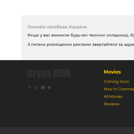
Онлайн кінобаза України
Якщо у вас виникли будь-які технічні складнощі, б
З питань розміщення реклами звертайтеся за адр
Movies
Coming Soon
Now In Cinemas
All Movies
Reviews