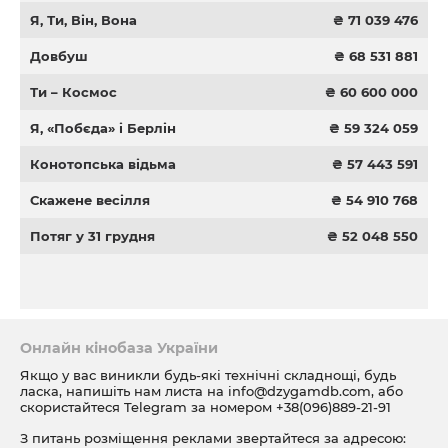
Я, Ти, Він, Вона
₴ 71 039 476
Довбуш
₴ 68 531 881
Ти – Космос
₴ 60 600 000
Я, «Побєда» і Берлін
₴ 59 324 059
Конотопська відьма
₴ 57 443 591
Скажене весілля
₴ 54 910 768
Потяг у 31 грудня
₴ 52 048 550
Онлайн кінобаза України
Якщо у вас виникли будь-які технічні складнощі, будь
ласка, напишіть нам листа на
info@dzygamdb.com
, або
скористайтеся Telegram за номером
+38(096)889-21-91
З питань розміщення реклами звертайтеся за адресою: