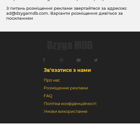
З питань розміщення реклами звертайтеся за адресою:
ad@dzygamdb.com
. Варіанти розміщення дивіться за
посиланням
Зв’язатися з нами
Про нас
Розміщення реклами
FAQ
Політіка конфіденційності
Умови використання
Dzyga MDB © 2018-2026