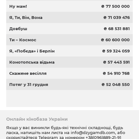
Ну мам!
₴ 77 500 000
Я, Ти, Він, Вона
₴ 71 039 476
Довбуш
₴ 68 531 881
Ти – Космос
₴ 60 600 000
Я, «Побєда» і Берлін
₴ 59 324 059
Конотопська відьма
₴ 57 443 591
Скажене весілля
₴ 54 910 768
Потяг у 31 грудня
₴ 52 048 550
Онлайн кінобаза України
Якщо у вас виникли будь-які технічні складнощі, будь
ласка, напишіть нам листа на
info@dzygamdb.com
, або
скористайтеся Telegram за номером
+38(096)889-21-91