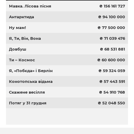
Мавка. Лісова пісня
₴ 156 161 727
Антарктида
₴ 94 100 000
Ну мам!
₴ 77 500 000
Я, Ти, Він, Вона
₴ 71 039 476
Довбуш
₴ 68 531 881
Ти – Космос
₴ 60 600 000
Я, «Побєда» і Берлін
₴ 59 324 059
Конотопська відьма
₴ 57 443 591
Скажене весілля
₴ 54 910 768
Потяг у 31 грудня
₴ 52 048 550