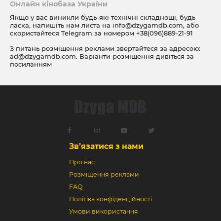
Онлайн кінобаза України
Якщо у вас виникли будь-які технічні складнощі, будь
ласка, напишіть нам листа на
info@dzygamdb.com
, або
скористайтеся Telegram за номером
+38(096)889-21-91
З питань розміщення реклами звертайтеся за адресою:
ad@dzygamdb.com
. Варіанти розміщення дивіться за
посиланням
Зв’язатися з нами
Про нас
Розміщення реклами
FAQ
Політіка конфіденційності
Умови використання