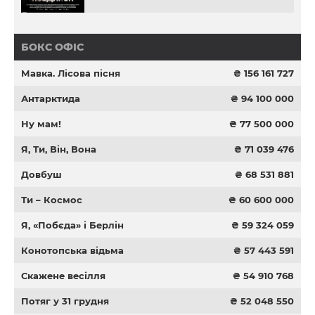
БОКС ОФІС
Мавка. Лісова пісня
₴ 156 161 727
Антарктида
₴ 94 100 000
Ну мам!
₴ 77 500 000
Я, Ти, Він, Вона
₴ 71 039 476
Довбуш
₴ 68 531 881
Ти – Космос
₴ 60 600 000
Я, «Побєда» і Берлін
₴ 59 324 059
Конотопська відьма
₴ 57 443 591
Скажене весілля
₴ 54 910 768
Потяг у 31 грудня
₴ 52 048 550