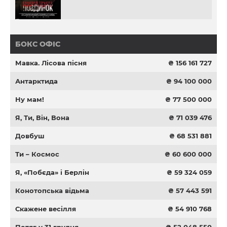
БОКС ОФІС
Мавка. Лісова пісня
₴ 156 161 727
Антарктида
₴ 94 100 000
Ну мам!
₴ 77 500 000
Я, Ти, Він, Вона
₴ 71 039 476
Довбуш
₴ 68 531 881
Ти – Космос
₴ 60 600 000
Я, «Побєда» і Берлін
₴ 59 324 059
Конотопська відьма
₴ 57 443 591
Скажене весілля
₴ 54 910 768