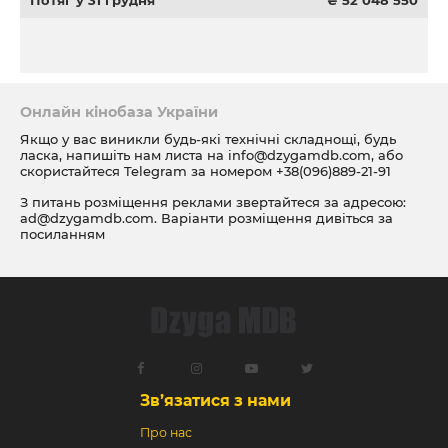
Потяг у 31 грудня
₴ 52 048 550
Онлайн кінобаза України
Якщо у вас виникли будь-які технічні складнощі, будь
ласка, напишіть нам листа на
info@dzygamdb.com
, або
скористайтеся Telegram за номером
+38(096)889-21-91
З питань розміщення реклами звертайтеся за адресою:
ad@dzygamdb.com
. Варіанти розміщення дивіться за
посиланням
Зв’язатися з нами
Про нас