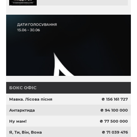
БОКС ОФІС
Мавка. Лісова пісня
₴ 156 161 727
Антарктида
₴ 94 100 000
Ну мам!
₴ 77 500 000
Я, Ти, Він, Вона
₴ 71 039 476