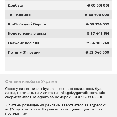
Довбуш
₴ 68 531 881
Ти – Космос
₴ 60 600 000
Я, «Побєда» і Берлін
₴ 59 324 059
Конотопська відьма
₴ 57 443 591
Скажене весілля
₴ 54 910 768
Потяг у 31 грудня
₴ 52 048 550
Онлайн кінобаза України
Якщо у вас виникли будь-які технічні складнощі, будь
ласка, напишіть нам листа на
info@dzygamdb.com
, або
скористайтеся Telegram за номером
+38(096)889-21-91
З питань розміщення реклами звертайтеся за адресою:
ad@dzygamdb.com
. Варіанти розміщення дивіться за
посиланням