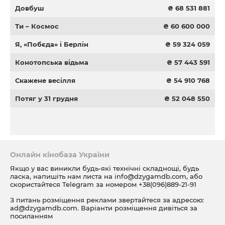
Довбуш
₴ 68 531 881
Ти – Космос
₴ 60 600 000
Я, «Побєда» і Берлін
₴ 59 324 059
Конотопська відьма
₴ 57 443 591
Скажене весілля
₴ 54 910 768
Потяг у 31 грудня
₴ 52 048 550
Онлайн кінобаза України
Якщо у вас виникли будь-які технічні складнощі, будь
ласка, напишіть нам листа на
info@dzygamdb.com
, або
скористайтеся Telegram за номером
+38(096)889-21-91
З питань розміщення реклами звертайтеся за адресою:
ad@dzygamdb.com
. Варіанти розміщення дивіться за
посиланням