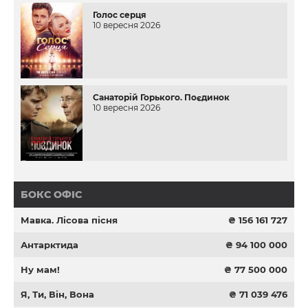
Голос серця
10 вересня 2026
Санаторій Горького. Поєдинок
10 вересня 2026
БОКС ОФІС
Мавка. Лісова пісня
₴ 156 161 727
Антарктида
₴ 94 100 000
Ну мам!
₴ 77 500 000
Я, Ти, Він, Вона
₴ 71 039 476