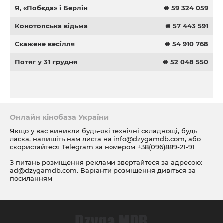
Я, «Побєда» і Берлін
₴ 59 324 059
Конотопська відьма
₴ 57 443 591
Скажене весілля
₴ 54 910 768
Потяг у 31 грудня
₴ 52 048 550
Онлайн кінобаза України
Якщо у вас виникли будь-які технічні складнощі, будь
ласка, напишіть нам листа на
info@dzygamdb.com
, або
скористайтеся Telegram за номером
+38(096)889-21-91
З питань розміщення реклами звертайтеся за адресою:
ad@dzygamdb.com
. Варіанти розміщення дивіться за
посиланням