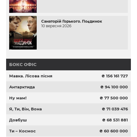
Санаторій Горького. Поєдинок
10 вересня 2026
БОКС ОФІС
Мавка. Лісова пісня
₴ 156 161 727
Антарктида
₴ 94 100 000
Ну мам!
₴ 77 500 000
Я, Ти, Він, Вона
₴ 71 039 476
Довбуш
₴ 68 531 881
Ти – Космос
₴ 60 600 000