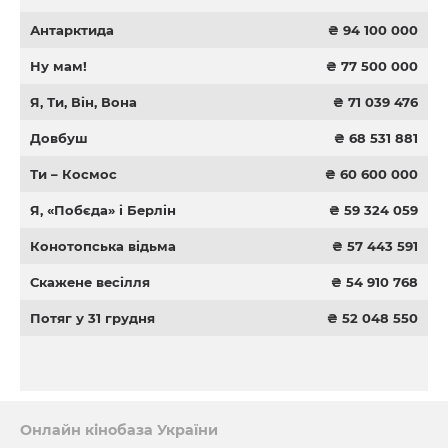
Антарктида
₴ 94 100 000
Ну мам!
₴ 77 500 000
Я, Ти, Він, Вона
₴ 71 039 476
Довбуш
₴ 68 531 881
Ти – Космос
₴ 60 600 000
Я, «Побєда» і Берлін
₴ 59 324 059
Конотопська відьма
₴ 57 443 591
Скажене весілля
₴ 54 910 768
Потяг у 31 грудня
₴ 52 048 550
Онлайн кінобаза України