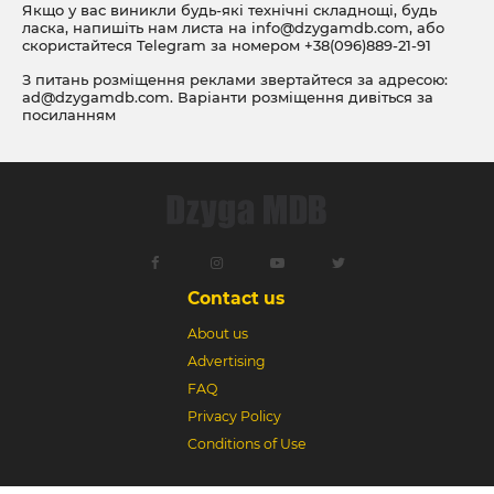
Якщо у вас виникли будь-які технічні складнощі, будь
ласка, напишіть нам листа на
info@dzygamdb.com
, або
скористайтеся Telegram за номером
+38(096)889-21-91
З питань розміщення реклами звертайтеся за адресою:
ad@dzygamdb.com
. Варіанти розміщення дивіться за
посиланням
Contact us
About us
Advertising
FAQ
Privacy Policy
Conditions of Use