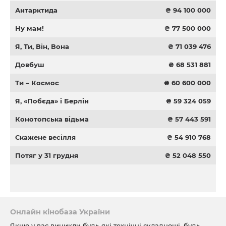
Антарктида
₴ 94 100 000
Ну мам!
₴ 77 500 000
Я, Ти, Він, Вона
₴ 71 039 476
Довбуш
₴ 68 531 881
Ти – Космос
₴ 60 600 000
Я, «Побєда» і Берлін
₴ 59 324 059
Конотопська відьма
₴ 57 443 591
Скажене весілля
₴ 54 910 768
Потяг у 31 грудня
₴ 52 048 550
Онлайн кінобаза України
Якщо у вас виникли будь-які технічні складнощі, будь