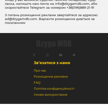
ласка, напишіть нам листа на
info@dzygamdb.com
, або
скористайтеся Telegram за номером
+38(096)889-21-91
З питань розміщення реклами звертайтеся за адресою:
ad@dzygamdb.com
. Варіанти розміщення дивіться за
посиланням
Зв’язатися з нами
Про нас
Розміщення реклами
FAQ
Політіка конфіденційності
Умови використання