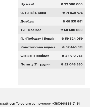
Ну мам!
₴ 77 500 000
Я, Ти, Він, Вона
₴ 71 039 476
Довбуш
₴ 68 531 881
Ти – Космос
₴ 60 600 000
Я, «Побєда» і Берлін
₴ 59 324 059
Конотопська відьма
₴ 57 443 591
Скажене весілля
₴ 54 910 768
Потяг у 31 грудня
₴ 52 048 550
ристайтеся Telegram за номером
+38(096)889-21-91