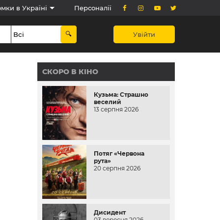
мки в Україні
Персоналії
Увійти
СКОРО В КІНО
Кузьма: Страшно
веселий
13 серпня 2026
Потяг «Червона
рута»
20 серпня 2026
Дисидент
03 вересня 2026