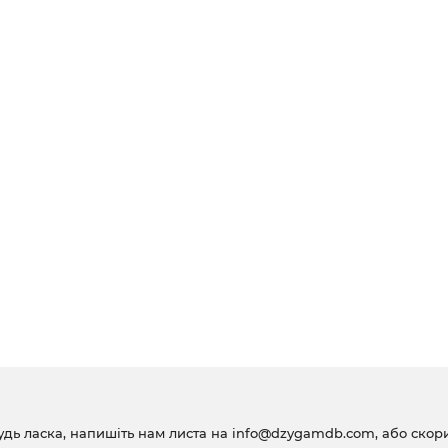
удь ласка, напишіть нам листа на
info@dzygamdb.com
, або ско