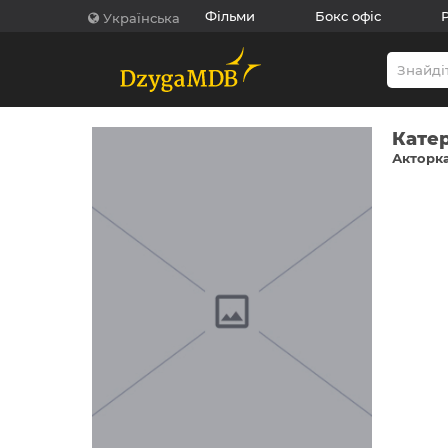
Фільми
Бокс офіс
Українська
Кате
Акторка