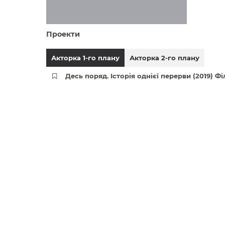
Проекти
Акторка 1-го плану
Акторка 2-го плану
Десь поряд. Історія однієї перерви (2019) Ф