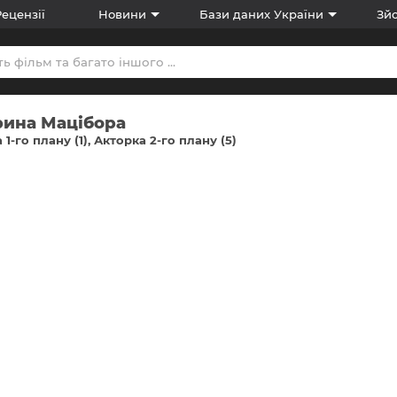
Рецензії
Новини
Бази даних України
Зйо
рина Мацібора
 1-го плану (1)
Акторка 2-го плану (5)