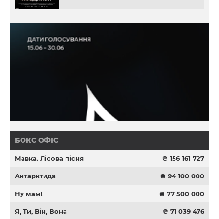
БОКС ОФІС
Мавка. Лісова пісня
₴ 156 161 727
Антарктида
₴ 94 100 000
Ну мам!
₴ 77 500 000
Я, Ти, Він, Вона
₴ 71 039 476