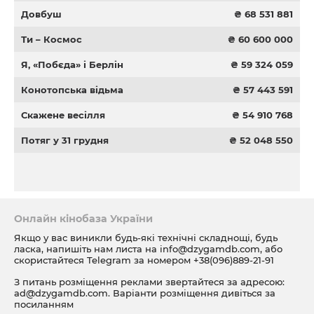
Довбуш
₴ 68 531 881
Ти – Космос
₴ 60 600 000
Я, «Побєда» і Берлін
₴ 59 324 059
Конотопська відьма
₴ 57 443 591
Скажене весілля
₴ 54 910 768
Потяг у 31 грудня
₴ 52 048 550
Онлайн кінобаза України
Якщо у вас виникли будь-які технічні складнощі, будь
ласка, напишіть нам листа на
info@dzygamdb.com
, або
скористайтеся Telegram за номером
+38(096)889-21-91
З питань розміщення реклами звертайтеся за адресою:
ad@dzygamdb.com
. Варіанти розміщення дивіться за
посиланням