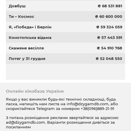
Довбуш
₴ 68 531 881
Ти – Космос
₴ 60 600 000
Я, «Побєда» і Берлін
₴ 59 324 059
Конотопська відьма
₴ 57 443 591
Скажене весілля
₴ 54 910 768
Потяг у 31 грудня
₴ 52 048 550
Онлайн кінобаза України
Якщо у вас виникли будь-які технічні складнощі, будь
ласка, напишіть нам листа на
info@dzygamdb.com
, або
скористайтеся Telegram за номером
+38(096)889-21-91
З питань розміщення реклами звертайтеся за адресою:
ad@dzygamdb.com
. Варіанти розміщення дивіться за
посиланням