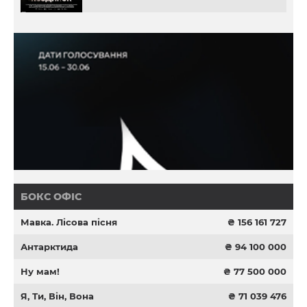
БОКС ОФІС
Мавка. Лісова пісня
₴ 156 161 727
Антарктида
₴ 94 100 000
Ну мам!
₴ 77 500 000
Я, Ти, Він, Вона
₴ 71 039 476