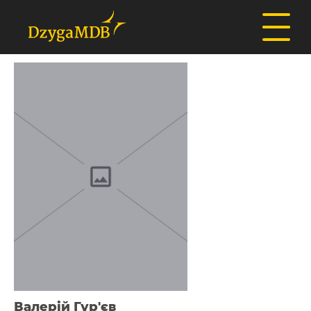
Валерій Гур'єв