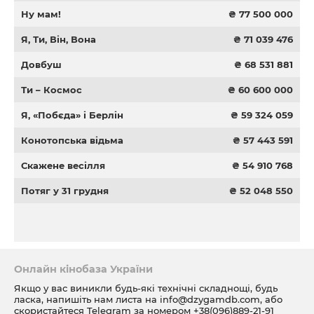
Ну мам!
₴ 77 500 000
Я, Ти, Він, Вона
₴ 71 039 476
Довбуш
₴ 68 531 881
Ти – Космос
₴ 60 600 000
Я, «Побєда» і Берлін
₴ 59 324 059
Конотопська відьма
₴ 57 443 591
Скажене весілля
₴ 54 910 768
Потяг у 31 грудня
₴ 52 048 550
Онлайн кінобаза України
Якщо у вас виникли будь-які технічні складнощі, будь
ласка, напишіть нам листа на
info@dzygamdb.com
, або
скористайтеся Telegram за номером
+38(096)889-21-91