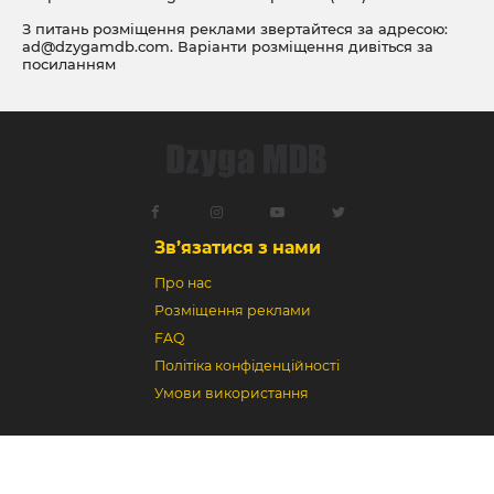
З питань розміщення реклами звертайтеся за адресою:
ad@dzygamdb.com
. Варіанти розміщення дивіться за
посиланням
Зв’язатися з нами
Про нас
Розміщення реклами
FAQ
Політіка конфіденційності
Умови використання
Dzyga MDB © 2018-2026