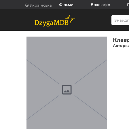
Фільми
Бокс офіс
Українська
Клавд
Акторка