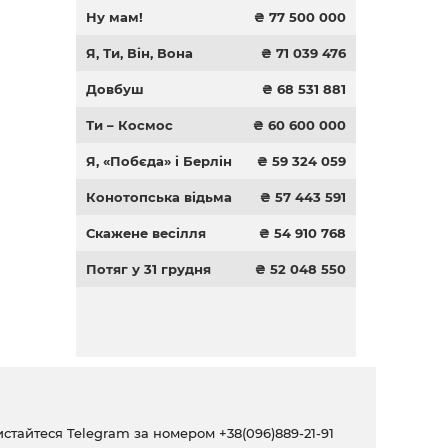
Ну мам!
₴ 77 500 000
Я, Ти, Він, Вона
₴ 71 039 476
Довбуш
₴ 68 531 881
Ти – Космос
₴ 60 600 000
Я, «Побєда» і Берлін
₴ 59 324 059
Конотопська відьма
₴ 57 443 591
Скажене весілля
₴ 54 910 768
Потяг у 31 грудня
₴ 52 048 550
ристайтеся Telegram за номером
+38(096)889-21-91