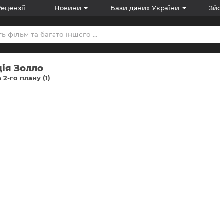
Рецензії
Новини
Бази даних України
Зйо
ія Золло
 2-го плану (1)