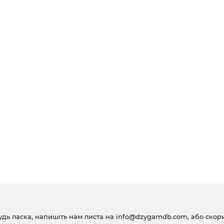
удь ласка, напишіть нам листа на
info@dzygamdb.com
, або ско