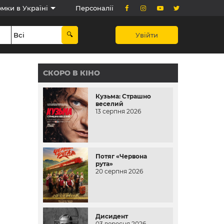
мки в Україні
Персоналії
Увійти
СКОРО В КІНО
Кузьма: Страшно
веселий
13 серпня 2026
Потяг «Червона
рута»
20 серпня 2026
Дисидент
03 вересня 2026