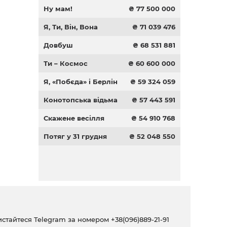
Ну мам!
₴ 77 500 000
Я, Ти, Він, Вона
₴ 71 039 476
Довбуш
₴ 68 531 881
Ти – Космос
₴ 60 600 000
Я, «Побєда» і Берлін
₴ 59 324 059
Конотопська відьма
₴ 57 443 591
Скажене весілля
₴ 54 910 768
Потяг у 31 грудня
₴ 52 048 550
ристайтеся Telegram за номером
+38(096)889-21-91