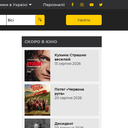
мки в Україні
Персоналії
Увійти
СКОРО В КІНО
Кузьма: Страшно
веселий
13 серпня 2026
Потяг «Червона
рута»
20 серпня 2026
Дисидент
03 вересня 2026