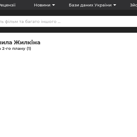
Рецензії
Новини
Бази даних України
Зйо
ила Жилкіна
 2-го плану (1)