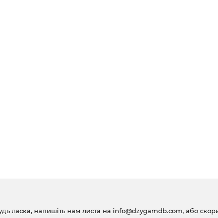
удь ласка, напишіть нам листа на
info@dzygamdb.com
, або ско