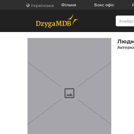
Фільми
Бокс офіс
Українська
Людм
Акторка