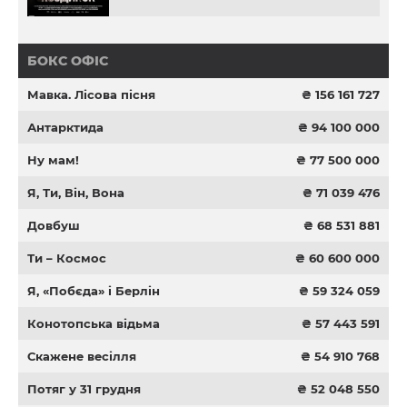
БОКС ОФІС
Мавка. Лісова пісня
₴ 156 161 727
Антарктида
₴ 94 100 000
Ну мам!
₴ 77 500 000
Я, Ти, Він, Вона
₴ 71 039 476
Довбуш
₴ 68 531 881
Ти – Космос
₴ 60 600 000
Я, «Побєда» і Берлін
₴ 59 324 059
Конотопська відьма
₴ 57 443 591
Скажене весілля
₴ 54 910 768
Потяг у 31 грудня
₴ 52 048 550