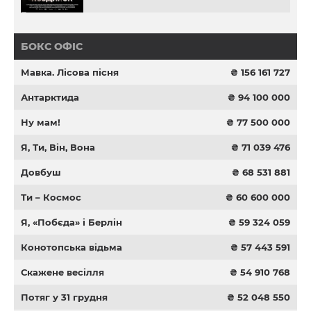
БОКС ОФІС
Мавка. Лісова пісня
₴ 156 161 727
Антарктида
₴ 94 100 000
Ну мам!
₴ 77 500 000
Я, Ти, Він, Вона
₴ 71 039 476
Довбуш
₴ 68 531 881
Ти – Космос
₴ 60 600 000
Я, «Побєда» і Берлін
₴ 59 324 059
Конотопська відьма
₴ 57 443 591
Скажене весілля
₴ 54 910 768
Потяг у 31 грудня
₴ 52 048 550