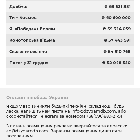
Довбуш
₴ 68 531 881
Ти – Космос
₴ 60 600 000
Я, «Побєда» і Берлін
₴ 59 324 059
Конотопська відьма
₴ 57 443 591
Скажене весілля
₴ 54 910 768
Потяг у 31 грудня
₴ 52 048 550
Онлайн кінобаза України
Якщо у вас виникли будь-які технічні складнощі, будь
ласка, напишіть нам листа на
info@dzygamdb.com
, або
скористайтеся Telegram за номером
+38(096)889-21-91
З питань розміщення реклами звертайтеся за адресою:
ad@dzygamdb.com
. Варіанти розміщення дивіться за
посиланням