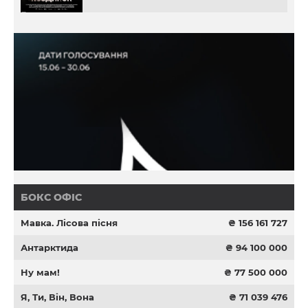
БОКС ОФІС
Мавка. Лісова пісня
₴ 156 161 727
Антарктида
₴ 94 100 000
Ну мам!
₴ 77 500 000
Я, Ти, Він, Вона
₴ 71 039 476