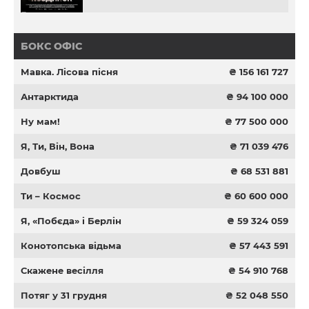
БОКС ОФІС
Мавка. Лісова пісня
₴ 156 161 727
Антарктида
₴ 94 100 000
Ну мам!
₴ 77 500 000
Я, Ти, Він, Вона
₴ 71 039 476
Довбуш
₴ 68 531 881
Ти – Космос
₴ 60 600 000
Я, «Побєда» і Берлін
₴ 59 324 059
Конотопська відьма
₴ 57 443 591
Скажене весілля
₴ 54 910 768
Потяг у 31 грудня
₴ 52 048 550