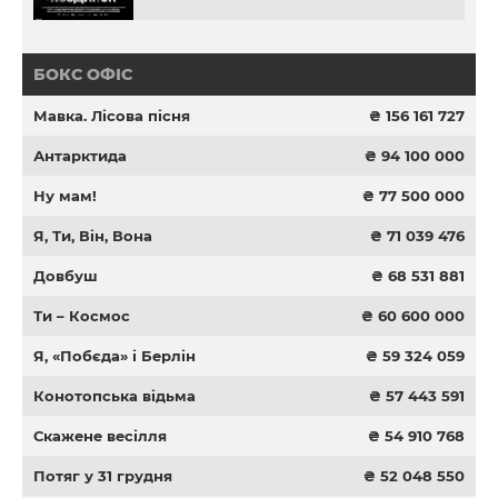
БОКС ОФІС
Мавка. Лісова пісня
₴ 156 161 727
Антарктида
₴ 94 100 000
Ну мам!
₴ 77 500 000
Я, Ти, Він, Вона
₴ 71 039 476
Довбуш
₴ 68 531 881
Ти – Космос
₴ 60 600 000
Я, «Побєда» і Берлін
₴ 59 324 059
Конотопська відьма
₴ 57 443 591
Скажене весілля
₴ 54 910 768
Потяг у 31 грудня
₴ 52 048 550