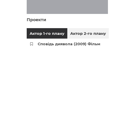
Проекти
Актор 1-го плану
Актор 2-го плану
Сповідь диявола (2009) Фільм