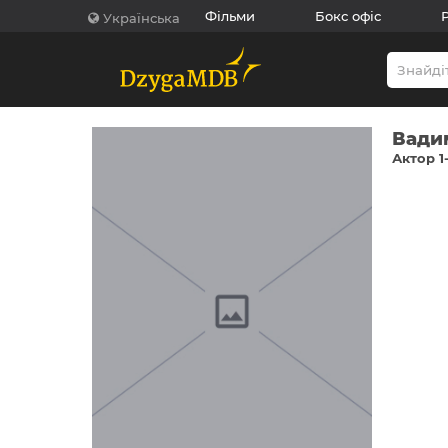
Фільми
Бокс офіс
Українська
Вади
Актор 1-