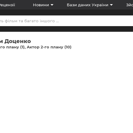
Рецензії
Новини
Бази даних України
Зйо
м Доценко
го плану (1)
Актор 2-го плану (10)