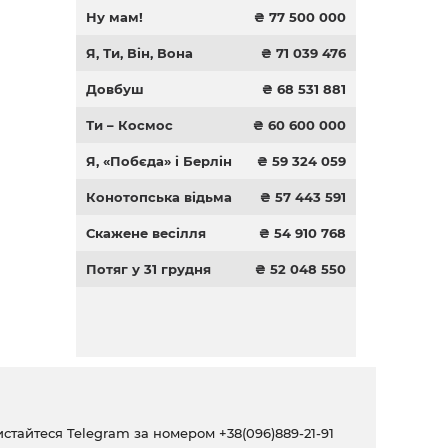
Ну мам!
₴ 77 500 000
Я, Ти, Він, Вона
₴ 71 039 476
Довбуш
₴ 68 531 881
Ти – Космос
₴ 60 600 000
Я, «Побєда» і Берлін
₴ 59 324 059
Конотопська відьма
₴ 57 443 591
Скажене весілля
₴ 54 910 768
Потяг у 31 грудня
₴ 52 048 550
ристайтеся Telegram за номером
+38(096)889-21-91