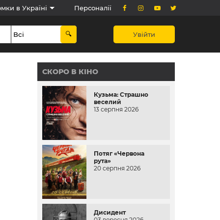
мки в Україні
Персоналії
Увійти
СКОРО В КІНО
Кузьма: Страшно
веселий
13 серпня 2026
Потяг «Червона
рута»
20 серпня 2026
Дисидент
03 вересня 2026