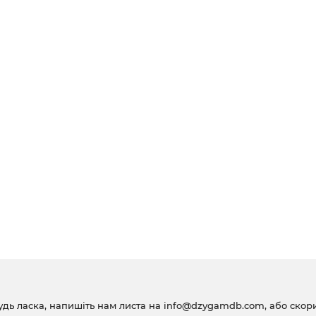
удь ласка, напишіть нам листа на
info@dzygamdb.com
, або ско