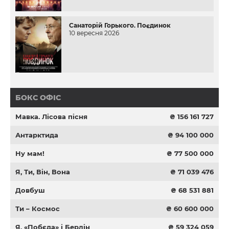
Санаторій Горького. Поєдинок
10 вересня 2026
БОКС ОФІС
Мавка. Лісова пісня
₴ 156 161 727
Антарктида
₴ 94 100 000
Ну мам!
₴ 77 500 000
Я, Ти, Він, Вона
₴ 71 039 476
Довбуш
₴ 68 531 881
Ти – Космос
₴ 60 600 000
Я, «Побєда» і Берлін
₴ 59 324 059