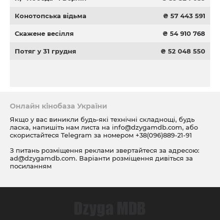
Конотопська відьма
₴ 57 443 591
Скажене весілля
₴ 54 910 768
Потяг у 31 грудня
₴ 52 048 550
Онлайн кінобаза України
Якщо у вас виникли будь-які технічні складнощі, будь
ласка, напишіть нам листа на
info@dzygamdb.com
, або
скористайтеся Telegram за номером
+38(096)889-21-91
З питань розміщення реклами звертайтеся за адресою:
ad@dzygamdb.com
. Варіанти розміщення дивіться за
посиланням