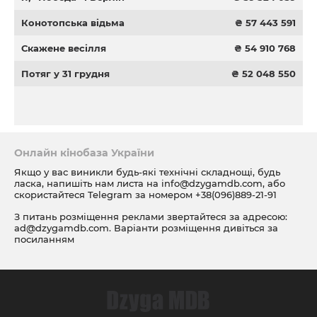
Конотопська відьма
₴ 57 443 591
Скажене весілля
₴ 54 910 768
Потяг у 31 грудня
₴ 52 048 550
Онлайн кінобаза України
Якщо у вас виникли будь-які технічні складнощі, будь
ласка, напишіть нам листа на
info@dzygamdb.com
, або
скористайтеся Telegram за номером
+38(096)889-21-91
З питань розміщення реклами звертайтеся за адресою:
ad@dzygamdb.com
. Варіанти розміщення дивіться за
посиланням