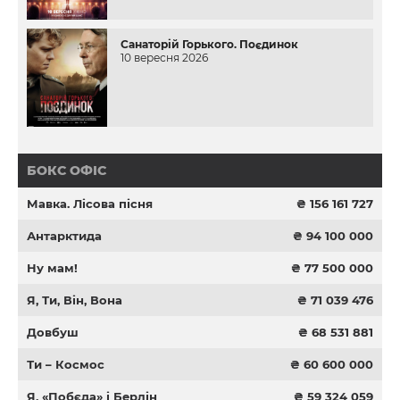
Санаторій Горького. Поєдинок
10 вересня 2026
БОКС ОФІС
Мавка. Лісова пісня
₴ 156 161 727
Антарктида
₴ 94 100 000
Ну мам!
₴ 77 500 000
Я, Ти, Він, Вона
₴ 71 039 476
Довбуш
₴ 68 531 881
Ти – Космос
₴ 60 600 000
Я, «Побєда» і Берлін
₴ 59 324 059