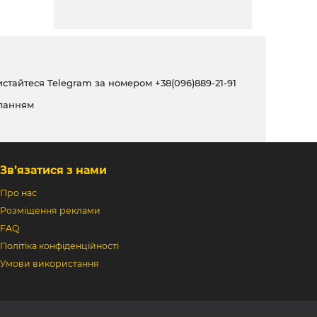
ристайтеся Telegram за номером
+38(096)889-21-91
ланням
Зв’язатися з нами
Про нас
Розміщення реклами
FAQ
Політіка конфіденційності
Умови використання