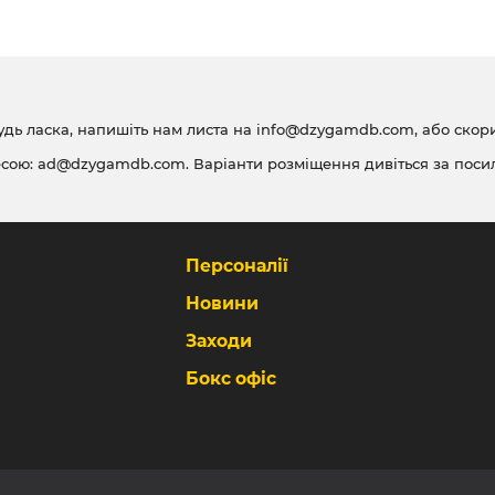
удь ласка, напишіть нам листа на
info@dzygamdb.com
, або ско
есою:
ad@dzygamdb.com
. Варіанти розміщення дивіться за
поси
Персоналії
Новини
Заходи
Бокс офіс