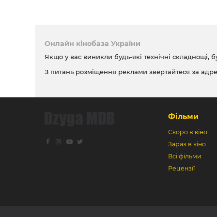
Онлайн кінобаза України
Якщо у вас виникли будь-які технічні складнощі, б
З питань розміщення реклами звертайтеся за адр
Фільми
Скоро в кіно
Зараз в кіно
Всі фільми
Рецензії