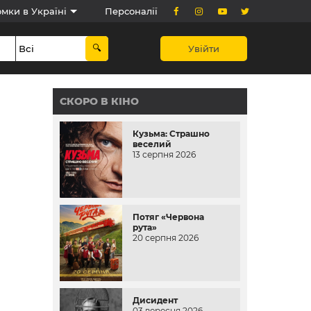
мки в Україні
Персоналії
Увійти
СКОРО В КІНО
Кузьма: Страшно
веселий
13 серпня 2026
Потяг «Червона
рута»
20 серпня 2026
Дисидент
03 вересня 2026