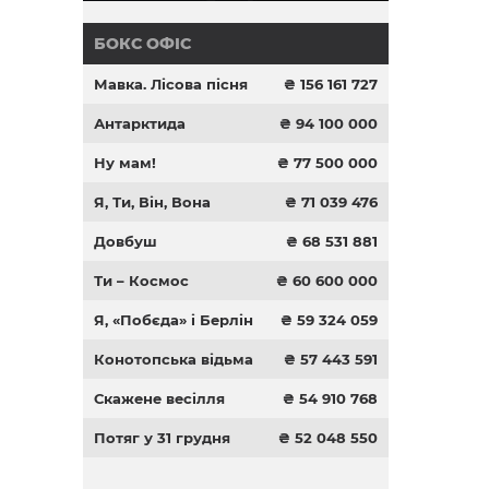
БОКС ОФІС
Мавка. Лісова пісня
₴ 156 161 727
Антарктида
₴ 94 100 000
Ну мам!
₴ 77 500 000
Я, Ти, Він, Вона
₴ 71 039 476
Довбуш
₴ 68 531 881
Ти – Космос
₴ 60 600 000
Я, «Побєда» і Берлін
₴ 59 324 059
Конотопська відьма
₴ 57 443 591
Скажене весілля
₴ 54 910 768
Потяг у 31 грудня
₴ 52 048 550