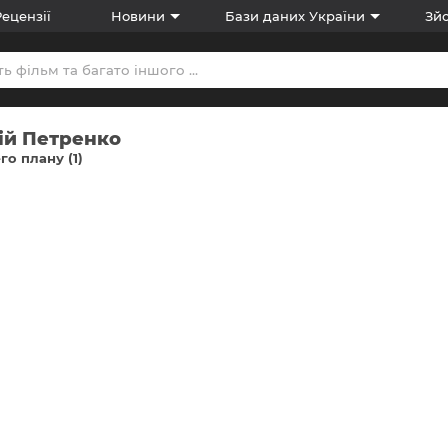
Рецензії
Новини
Бази даних України
Зйо
ій Петренко
го плану (1)