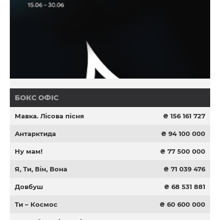
БОКС ОФІС
Мавка. Лісова пісня
₴ 156 161 727
Антарктида
₴ 94 100 000
Ну мам!
₴ 77 500 000
Я, Ти, Він, Вона
₴ 71 039 476
Довбуш
₴ 68 531 881
Ти – Космос
₴ 60 600 000