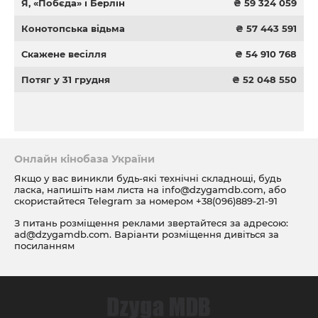
Я, «Побєда» і Берлін
₴ 59 324 059
Конотопська відьма
₴ 57 443 591
Скажене весілля
₴ 54 910 768
Потяг у 31 грудня
₴ 52 048 550
Онлайн кінобаза України
Якщо у вас виникли будь-які технічні складнощі, будь
ласка, напишіть нам листа на
info@dzygamdb.com
, або
скористайтеся Telegram за номером
+38(096)889-21-91
З питань розміщення реклами звертайтеся за адресою:
ad@dzygamdb.com
. Варіанти розміщення дивіться за
посиланням