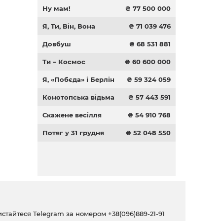
Ну мам!
₴ 77 500 000
Я, Ти, Він, Вона
₴ 71 039 476
Довбуш
₴ 68 531 881
Ти – Космос
₴ 60 600 000
Я, «Побєда» і Берлін
₴ 59 324 059
Конотопська відьма
₴ 57 443 591
Скажене весілля
₴ 54 910 768
Потяг у 31 грудня
₴ 52 048 550
ристайтеся Telegram за номером
+38(096)889-21-91