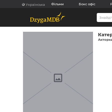
Фільми
Бокс офіс
Українська
Кате
Акторка