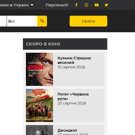
мки в Україні
Персоналії
Увійти
СКОРО В КІНО
Кузьма: Страшно
веселий
13 серпня 2026
Потяг «Червона
рута»
20 серпня 2026
Дисидент
03 вересня 2026