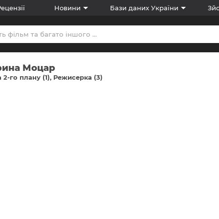
Рецензії
Новини
Бази даних України
Зйо
рина Моцар
 2-го плану (1)
Режисерка (3)