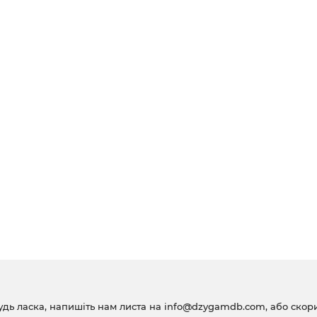
удь ласка, напишіть нам листа на
info@dzygamdb.com
, або ско