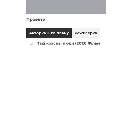
Проекти
Акторка 2-го плану
Режисерка
Такі красиві люди (2013) Фільм