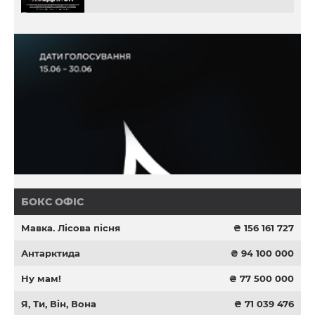
БОКС ОФІС
Мавка. Лісова пісня
₴ 156 161 727
Антарктида
₴ 94 100 000
Ну мам!
₴ 77 500 000
Я, Ти, Він, Вона
₴ 71 039 476