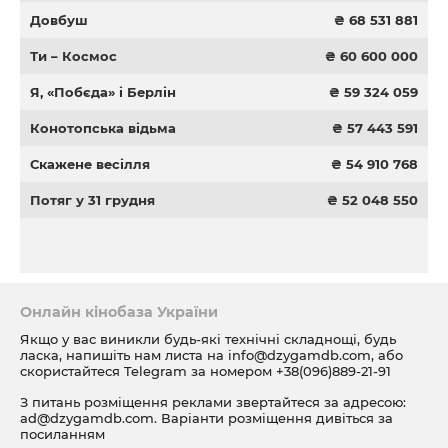
Довбуш
₴ 68 531 881
Ти – Космос
₴ 60 600 000
Я, «Побєда» і Берлін
₴ 59 324 059
Конотопська відьма
₴ 57 443 591
Скажене весілля
₴ 54 910 768
Потяг у 31 грудня
₴ 52 048 550
Онлайн кінобаза України
Якщо у вас виникли будь-які технічні складнощі, будь
ласка, напишіть нам листа на
info@dzygamdb.com
, або
скористайтеся Telegram за номером
+38(096)889-21-91
З питань розміщення реклами звертайтеся за адресою:
ad@dzygamdb.com
. Варіанти розміщення дивіться за
посиланням