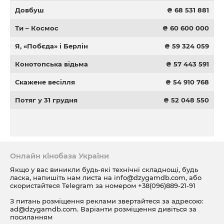
Довбуш
₴ 68 531 881
Ти – Космос
₴ 60 600 000
Я, «Побєда» і Берлін
₴ 59 324 059
Конотопська відьма
₴ 57 443 591
Скажене весілля
₴ 54 910 768
Потяг у 31 грудня
₴ 52 048 550
Онлайн кінобаза України
Якщо у вас виникли будь-які технічні складнощі, будь
ласка, напишіть нам листа на
info@dzygamdb.com
, або
скористайтеся Telegram за номером
+38(096)889-21-91
З питань розміщення реклами звертайтеся за адресою:
ad@dzygamdb.com
. Варіанти розміщення дивіться за
посиланням