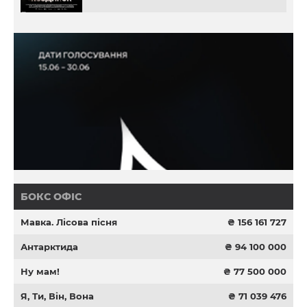
БОКС ОФІС
Мавка. Лісова пісня
₴ 156 161 727
Антарктида
₴ 94 100 000
Ну мам!
₴ 77 500 000
Я, Ти, Він, Вона
₴ 71 039 476