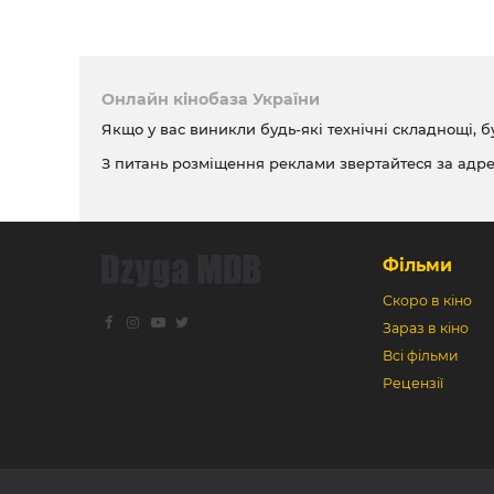
Онлайн кінобаза України
Якщо у вас виникли будь-які технічні складнощі, б
З питань розміщення реклами звертайтеся за адр
Фільми
Скоро в кіно
Зараз в кіно
Всі фільми
Рецензії