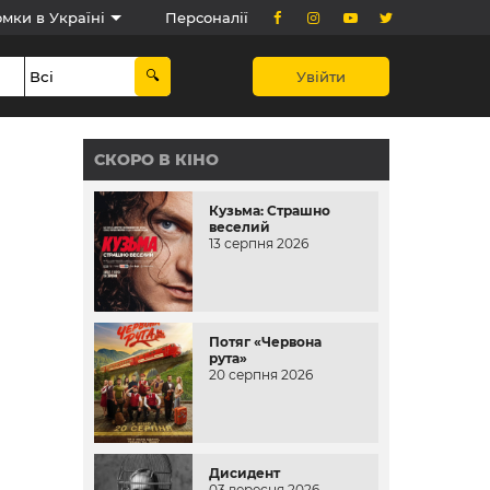
мки в Україні
Персоналії
Увійти
СКОРО В КІНО
Кузьма: Страшно
веселий
13 серпня 2026
Потяг «Червона
рута»
20 серпня 2026
Дисидент
03 вересня 2026