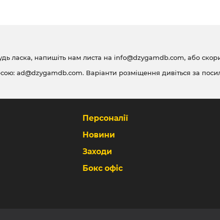
удь ласка, напишіть нам листа на
info@dzygamdb.com
, або ско
есою:
ad@dzygamdb.com
. Варіанти розміщення дивіться за
поси
Персоналії
Новини
Заходи
Бокс офіс