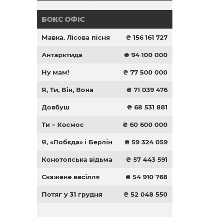
БОКС ОФІС
Мавка. Лісова пісня
₴ 156 161 727
Антарктида
₴ 94 100 000
Ну мам!
₴ 77 500 000
Я, Ти, Він, Вона
₴ 71 039 476
Довбуш
₴ 68 531 881
Ти – Космос
₴ 60 600 000
Я, «Побєда» і Берлін
₴ 59 324 059
Конотопська відьма
₴ 57 443 591
Скажене весілля
₴ 54 910 768
Потяг у 31 грудня
₴ 52 048 550