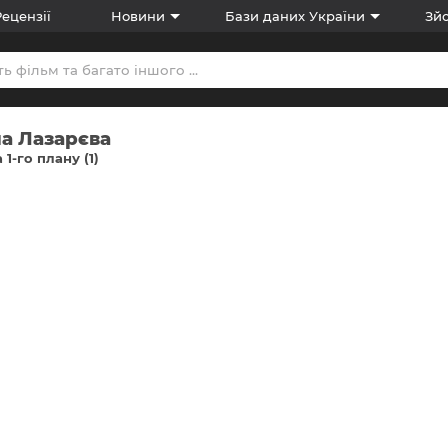
Рецензії
Новини
Бази даних України
Зйо
а Лазарєва
 1-го плану (1)