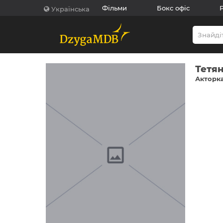
Фільми
Бокс офіс
Українська
Тетян
Акторка