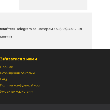
ристайтеся Telegram за номером
+38(096)889-21-91
ланням
Зв’язатися з нами
Про нас
Розміщення реклами
FAQ
Політіка конфіденційності
Умови використання