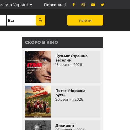
мки в Україні
Персоналії
Увійти
СКОРО В КІНО
Кузьма: Страшно
веселий
13 серпня 2026
Потяг «Червона
рута»
20 серпня 2026
Дисидент
03 вересня 2026