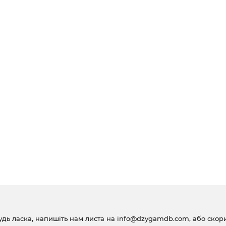
удь ласка, напишіть нам листа на
info@dzygamdb.com
, або ско