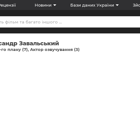
Рецензії
Новини
Бази даних України
Зйо
сандр Завальський
-го плану (7)
Актор озвучування (3)