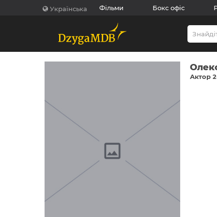
Фільми
Бокс офіс
Українська
Олек
Актор 2