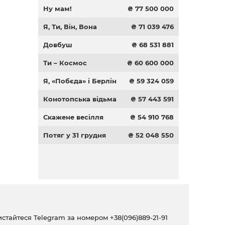
Ну мам!
₴ 77 500 000
Я, Ти, Він, Вона
₴ 71 039 476
Довбуш
₴ 68 531 881
Ти – Космос
₴ 60 600 000
Я, «Побєда» і Берлін
₴ 59 324 059
Конотопська відьма
₴ 57 443 591
Скажене весілля
₴ 54 910 768
Потяг у 31 грудня
₴ 52 048 550
ристайтеся Telegram за номером
+38(096)889-21-91