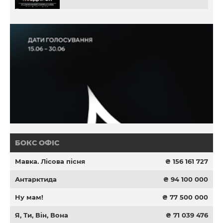
БОКС ОФІС
Мавка. Лісова пісня
₴ 156 161 727
Антарктида
₴ 94 100 000
Ну мам!
₴ 77 500 000
Я, Ти, Він, Вона
₴ 71 039 476