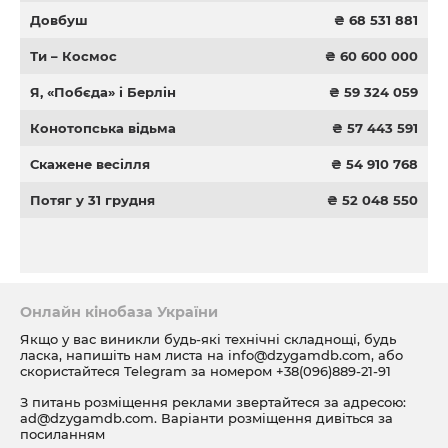
Довбуш
₴ 68 531 881
Ти – Космос
₴ 60 600 000
Я, «Побєда» і Берлін
₴ 59 324 059
Конотопська відьма
₴ 57 443 591
Скажене весілля
₴ 54 910 768
Потяг у 31 грудня
₴ 52 048 550
Онлайн кінобаза України
Якщо у вас виникли будь-які технічні складнощі, будь
ласка, напишіть нам листа на
info@dzygamdb.com
, або
скористайтеся Telegram за номером
+38(096)889-21-91
З питань розміщення реклами звертайтеся за адресою:
ad@dzygamdb.com
. Варіанти розміщення дивіться за
посиланням