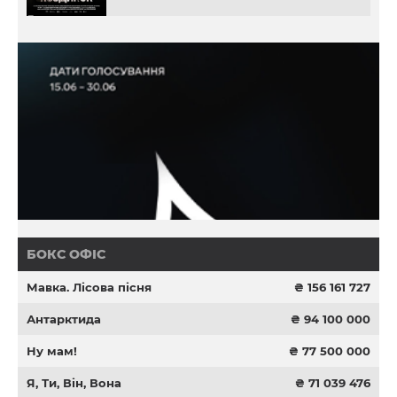
БОКС ОФІС
Мавка. Лісова пісня
₴ 156 161 727
Антарктида
₴ 94 100 000
Ну мам!
₴ 77 500 000
Я, Ти, Він, Вона
₴ 71 039 476