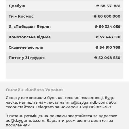
Довбуш
₴ 68 531 881
Ти – Космос
₴ 60 600 000
Я, «Побєда» і Берлін
₴ 59 324 059
Конотопська відьма
₴ 57 443 591
Скажене весілля
₴ 54 910 768
Потяг у 31 грудня
₴ 52 048 550
Онлайн кінобаза України
Якщо у вас виникли будь-які технічні складнощі, будь
ласка, напишіть нам листа на
info@dzygamdb.com
, або
скористайтеся Telegram за номером
+38(096)889-21-91
З питань розміщення реклами звертайтеся за адресою:
ad@dzygamdb.com
. Варіанти розміщення дивіться за
посиланням