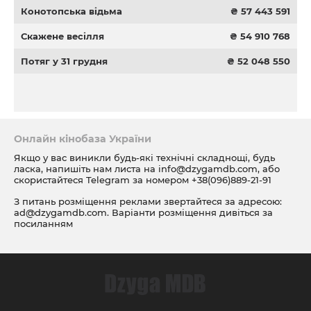
Конотопська відьма
₴ 57 443 591
Скажене весілля
₴ 54 910 768
Потяг у 31 грудня
₴ 52 048 550
Онлайн кінобаза України
Якщо у вас виникли будь-які технічні складнощі, будь
ласка, напишіть нам листа на
info@dzygamdb.com
, або
скористайтеся Telegram за номером
+38(096)889-21-91
З питань розміщення реклами звертайтеся за адресою:
ad@dzygamdb.com
. Варіанти розміщення дивіться за
посиланням