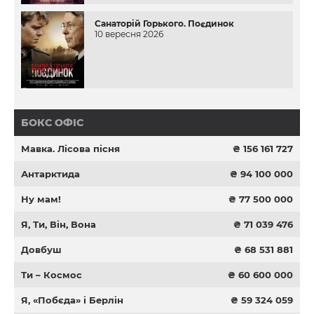
Санаторій Горького. Поєдинок
10 вересня 2026
БОКС ОФІС
Мавка. Лісова пісня
₴ 156 161 727
Антарктида
₴ 94 100 000
Ну мам!
₴ 77 500 000
Я, Ти, Він, Вона
₴ 71 039 476
Довбуш
₴ 68 531 881
Ти – Космос
₴ 60 600 000
Я, «Побєда» і Берлін
₴ 59 324 059