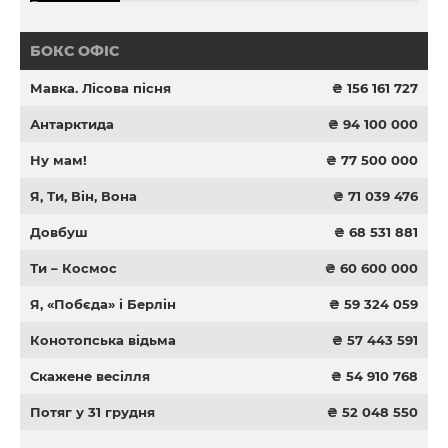
БОКС ОФІС
Мавка. Лісова пісня
₴ 156 161 727
Антарктида
₴ 94 100 000
Ну мам!
₴ 77 500 000
Я, Ти, Він, Вона
₴ 71 039 476
Довбуш
₴ 68 531 881
Ти – Космос
₴ 60 600 000
Я, «Побєда» і Берлін
₴ 59 324 059
Конотопська відьма
₴ 57 443 591
Скажене весілля
₴ 54 910 768
Потяг у 31 грудня
₴ 52 048 550