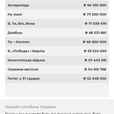
Антарктида
₴ 94 100 000
Ну мам!
₴ 77 500 000
Я, Ти, Він, Вона
₴ 71 039 476
Довбуш
₴ 68 531 881
Ти – Космос
₴ 60 600 000
Я, «Побєда» і Берлін
₴ 59 324 059
Конотопська відьма
₴ 57 443 591
Скажене весілля
₴ 54 910 768
Потяг у 31 грудня
₴ 52 048 550
Онлайн кінобаза України
Якщо у вас виникли будь-які технічні складнощі, будь