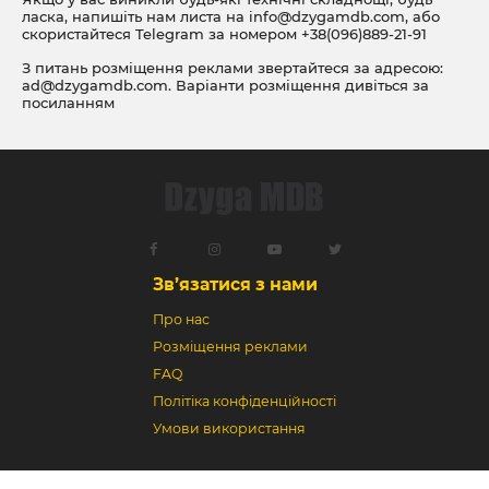
ласка, напишіть нам листа на
info@dzygamdb.com
, або
скористайтеся Telegram за номером
+38(096)889-21-91
З питань розміщення реклами звертайтеся за адресою:
ad@dzygamdb.com
. Варіанти розміщення дивіться за
посиланням
Зв’язатися з нами
Про нас
Розміщення реклами
FAQ
Політіка конфіденційності
Умови використання