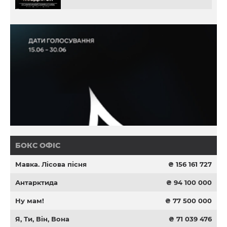
БОКС ОФІС
Мавка. Лісова пісня
₴ 156 161 727
Антарктида
₴ 94 100 000
Ну мам!
₴ 77 500 000
Я, Ти, Він, Вона
₴ 71 039 476