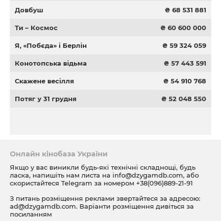
Довбуш
₴ 68 531 881
Ти – Космос
₴ 60 600 000
Я, «Побєда» і Берлін
₴ 59 324 059
Конотопська відьма
₴ 57 443 591
Скажене весілля
₴ 54 910 768
Потяг у 31 грудня
₴ 52 048 550
Онлайн кінобаза України
Якщо у вас виникли будь-які технічні складнощі, будь
ласка, напишіть нам листа на
info@dzygamdb.com
, або
скористайтеся Telegram за номером
+38(096)889-21-91
З питань розміщення реклами звертайтеся за адресою:
ad@dzygamdb.com
. Варіанти розміщення дивіться за
посиланням