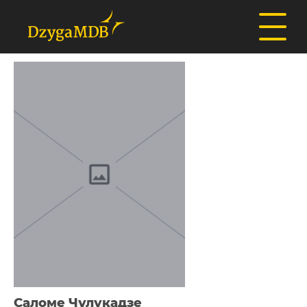
Саломе Чулукадзе