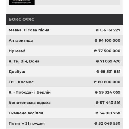
БОКС ОФІС
Мавка. Лісова пісня
₴ 156 161 727
Антарктида
₴ 94 100 000
Ну мам!
₴ 77 500 000
Я, Ти, Він, Вона
₴ 71 039 476
Довбуш
₴ 68 531 881
Ти – Космос
₴ 60 600 000
Я, «Побєда» і Берлін
₴ 59 324 059
Конотопська відьма
₴ 57 443 591
Скажене весілля
₴ 54 910 768
Потяг у 31 грудня
₴ 52 048 550