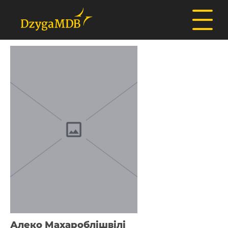
Алеко Махароблішвілі