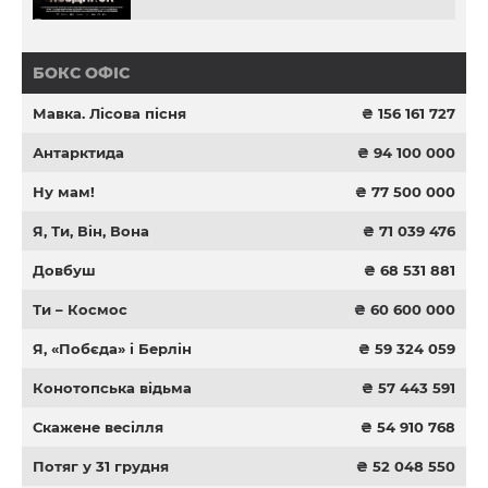
БОКС ОФІС
Мавка. Лісова пісня
₴ 156 161 727
Антарктида
₴ 94 100 000
Ну мам!
₴ 77 500 000
Я, Ти, Він, Вона
₴ 71 039 476
Довбуш
₴ 68 531 881
Ти – Космос
₴ 60 600 000
Я, «Побєда» і Берлін
₴ 59 324 059
Конотопська відьма
₴ 57 443 591
Скажене весілля
₴ 54 910 768
Потяг у 31 грудня
₴ 52 048 550