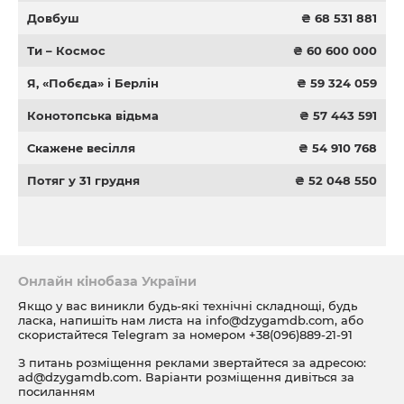
Довбуш
₴ 68 531 881
Ти – Космос
₴ 60 600 000
Я, «Побєда» і Берлін
₴ 59 324 059
Конотопська відьма
₴ 57 443 591
Скажене весілля
₴ 54 910 768
Потяг у 31 грудня
₴ 52 048 550
Онлайн кінобаза України
Якщо у вас виникли будь-які технічні складнощі, будь
ласка, напишіть нам листа на
info@dzygamdb.com
, або
скористайтеся Telegram за номером
+38(096)889-21-91
З питань розміщення реклами звертайтеся за адресою:
ad@dzygamdb.com
. Варіанти розміщення дивіться за
посиланням