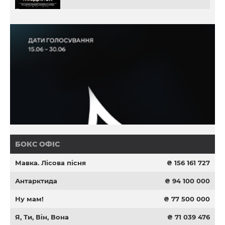
БОКС ОФІС
Мавка. Лісова пісня
₴ 156 161 727
Антарктида
₴ 94 100 000
Ну мам!
₴ 77 500 000
Я, Ти, Він, Вона
₴ 71 039 476