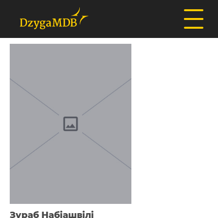
Зураб Набіашвілі