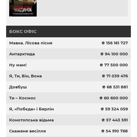
БОКС ОФІС
Мавка. Лісова пісня
₴ 156 161 727
Антарктида
₴ 94 100 000
Ну мам!
₴ 77 500 000
Я, Ти, Він, Вона
₴ 71 039 476
Довбуш
₴ 68 531 881
Ти – Космос
₴ 60 600 000
Я, «Побєда» і Берлін
₴ 59 324 059
Конотопська відьма
₴ 57 443 591
Скажене весілля
₴ 54 910 768